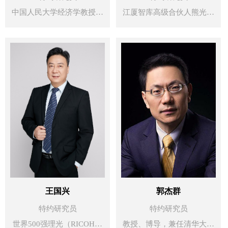
中国人民大学经济学教授、
江厦智库高级合伙人熊光宇
博士生导师，北京大学民营
博士 熊光宇博士是国家级特
经济研究院社会责任研究所
聘专家、宁波引进人才、资
所长，主要为结合经济学知
深供应链专家、卓越运营专
识和人类文明研究中国的制
家。熊博士是国际供应链管
度变革、民营经济与中小企
理协会（ASCM）认证供应
业的发展、国有企业改革
链专家，是APICS（国际供
等。著作有《经济改革热点
应链与运营管理协会）在中
理论探源》、《体制选择分
国大陆地区认证的五位
析》、《中国的经济过
SCOR-P培训专家之一，历
渡》、《来自市场经济的繁
任世界500强企业科学家、
荣》等，发表论文400余
高级运营专家、质量及卓越
王国兴
郭杰群
篇。
运营经理等职务。
特约研究员
特约研究员
世界500强理光（RICOH）
教授、博导，兼任清华大学