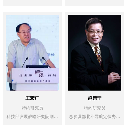
公司管理职10年 精益管理咨
货币政策与金融稳定研究中
询顾问18+年 主导辅导外
心研究员，麻省理工运输与
企、国企、民企100 +家 部
物流中心研究员，中国证券
分驻厂辅导过的企业： 隆基
投资基金业协会专委会委
绿能、 中国一重、 江钻股
员，大连商品交易所研究中
份、 劲牌劲酒 中船重工、
心顾问与学术委员，上海证
传化智联、 吉利汽车、 雪
券交易所资产证券化业务专
津啤酒 富士施乐、 唐山钢
家委员等职务。入选国家级
铁、 新浦化学、 西安航天
重大人才引进工程，宁波市
生益电子、 晶澳科技、 美
特优人才。1995年出国留
克化工、 圣奥家具等…
学，在2014年全职归国前，
王宏广
赵康宁
任美国对冲基金Zais Group
特约研究员
特约研究员
全球投资委员会委员、亚太
科技部发展战略研究院副院
总参谋部北斗导航定位办公
区总经理、美国印第安纳大
长，经济学博士。主要研究
室副主任，主要负责军民融
学经济学博士学位，已发表