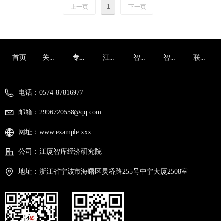
上一页
1
下一页
发展研究院民营经济研究所
理事长，一带一路经济研究
所长，《中国改革》杂志主
专家，曾出版《“一带一路”:
编，获得过第十一届孙冶方
全球发展的中国逻辑》等10
经济科学奖、第七届中宣
多部著作。
关于我们
专家团队
江厦智库
智库动态
智库视点
联系我们
首页
部“五个一工程”奖等。著有
《苏南模式的终结》、《谁
电话：
0574-87816977
来担纲中国经济》、《村庄
发育、村庄工业的发生与发
邮箱：
2996720558@qq.com
展》等。 主编《公司的力
网址：
www.example.xxx
量》（大型纪录片、主笔之
公司：
江厦智库经济研究院
一）、《改革30年经济学文
选》（上下卷）、《中国经
地址：
浙江省宁波市海曙区灵桥路255号中宁大厦2508室
济学经典文选》（上下
卷）、《四十年改变中国：
经济学大家谈改革开放（全