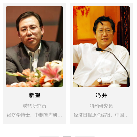
农业、生物科技和技术预
合项目的课题研究和落地服
学术行业论文500多篇、
测，尤其对新经济时代的技
务，负责北斗信息技术产业
著、译6部。
术预测有着系统的研究，预
化项目的咨询和孵化。
测在“信息时代”引领发展
后，取而代之的将是以生物
医疗带动创新的“生物时
代”。
新 望
冯 并
特约研究员
特约研究员
经济学博士、中制智库研究
经济日报原总编辑、中国企
院院长、江厦智库首席研究
业家协会执行副会长、中国
员。 曾任中国（海南）改革
经济前沿决策顾问中心执行