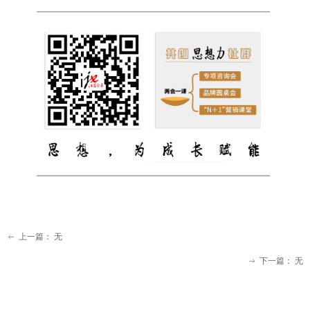
上一篇：
无
ꂃ
下一篇：
无
ꁹ