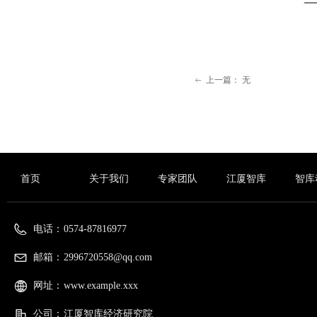
上一篇：
无
ꂃ
首页
关于我们
专家团队
江厦智库
智库
电话：
0574-87816977
邮箱：
2996720558@qq.com
网址：
www.example.xxx
公司：
江厦智库经济研究院