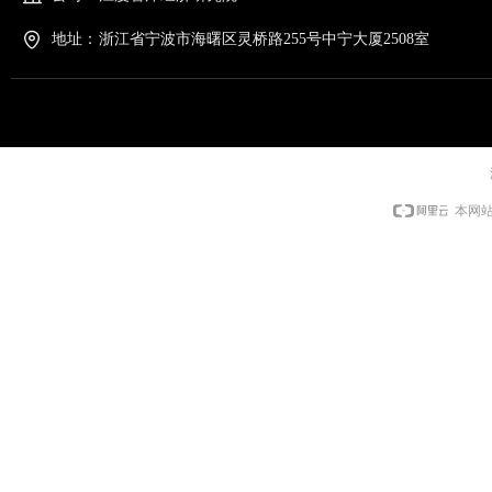
地址：
浙江省宁波市海曙区灵桥路255号中宁大厦2508室
本网站