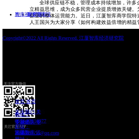
全球供应链不稳，管理成本持续增加，许多
立精益思维，成为众多民营企业提质增效关键。
态
智库视点
发展历程
研究院
智库视
企业的整体运营能力。
近日
，江厦智库商学院特
人王国兴
为大家分享《如何构建效益倍增的精益
Copyright©2022 All Rights Reserved.
江厦智库经济研究院
点
联系我们
商学院
新闻
联系我
们
观点
专家访谈
关注官方微信
研究
江厦大讲堂
首页
首页
关于我们
关
电话：
0574-87816977
于我们
专家团队
专
沙龙
甬商新说
邮箱：
关注官方APP
家团队
江厦智库
江
2996720558@qq.com
网址：