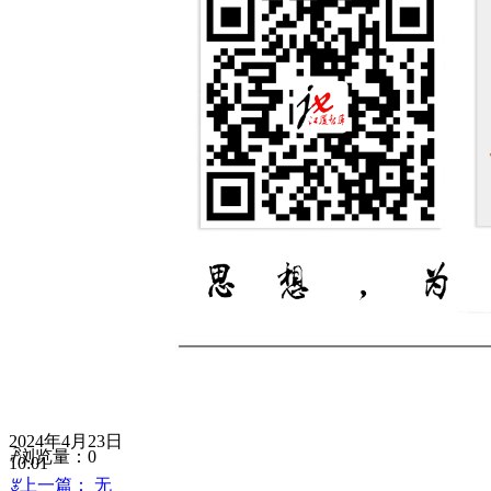
2024年4月23日
ꄘ
浏览量：
0
10:01
ꂃ
上一篇：
无