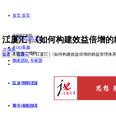
首页
首页
ꁸ
回到顶部
江厦汇 |《如何构建效益倍增
关于我们
关于我
ꂅ
0574-87816977
ꁗ
QQ客服
끠
搜索
ꀥ
微信二维码
首页
ꄲ
江厦汇
ꄲ
江厦汇 |《如何构建效益倍增的精益管理体
们
专家团队
专家团
队
江厦智库
智库简介
江厦智
库
智库动态
创始人访谈
智库动