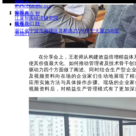
厦智库
智库动态
智
www.example.xxx
公司：
库动态
智库视点
智
江厦智库经济研究院
库视点
联系我们
联
地址：
浙江省宁波市海曙区灵桥路255号中宁大厦2508室
系我们
在分享会上，王老师从
构建效益倍增精益体
使其价值最大化、如何推动管理者及技术骨干创
驱动力四个方面做了
阐述。
同时结合生产型企
及视频资料向在场的企业家们生动地展现了精益
应用实施方法与具体操作步骤。现场的企业家
视频资料后，对精益生产管理模式有了更加深