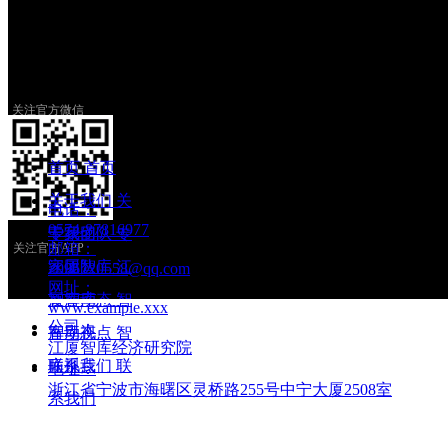
关注官方微信
首页
首页
关于我们
关
电话：
0574-87816977
于我们
专家团队
专
邮箱：
关注官方APP
家团队
江厦智库
江
2996720558@qq.com
网址：
厦智库
智库动态
智
www.example.xxx
公司：
库动态
智库视点
智
江厦智库经济研究院
库视点
联系我们
联
地址：
浙江省宁波市海曙区灵桥路255号中宁大厦2508室
系我们