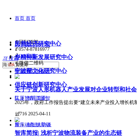
首页
首页
ꁸ
回到顶部
民营经济研究中心
关于我们
关于我
ꂅ
0574-87816977
ꁗ
QQ客服
专精特新发展研究中心
끠
搜索
ꀥ
微信二维码
共
106
篇文章
宁波帮文化研究中心
们
专家团队
专家团
供应链创新研究中心
关于宁波人形机器人产业发展对企业转型和社会
队
江厦智库
智库简介
江厦智
2025年，政府工作报告提出要“建立未来产业投入增长
넶
716
2025-04-11
库
智库动态
创始人访谈
智库动
智库简报| 浅析宁波物流装备产业的生态链